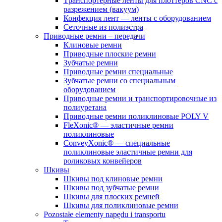
Tрaнспортёрные ленты для плоттеров CNC с
разрежением (вaкуум)
Конфекция лент — ленты с оборудованием
Сеточные из полиэстра
Приводные ремни – передачи
Клиновые ремни
Приводные плоские ремни
Зубчатые ремни
Приводные ремни специальные
Зубчатые ремни со специальным
оборудованием
Приводные ремни и транспортировочные из
полиуретана
Приводные ремни поликлиновые POLY V
FleXonic® — эластичные ремни
поликлиновые
ConveyXonic® — специальные
поликлиновые эластичные ремни для
роликовых конвейеров
Шкивы
Шкивы под клиновые ремни
Шкивы под зубчатые ремни
Шкивы для плоских ремней
Шкивы для поликлиновые ремни
Pozostałe elementy napędu i transportu