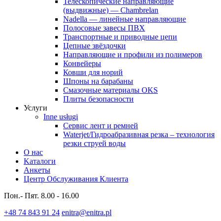
Телескопические направляющие
(выдвижные) — Chambrelan
Nadella — линейные направляющие
Полосовые завесы ПВХ
Транспортные и приводные цепи
Цепные звёздочки
Направляющие и профили из полимеров
Конвейеры
Ковши для норий
Шпоны на барабаны
Смазочные материалы OKS
Плиты безопасности
Услуги
Inne usługi
Сервис лент и ремней
Waterjet/Гидроабразивная резка – технология
резки струей воды
О нас
Kaталоги
Анкеты
Центр Обслуживания Клиента
Пон.- Пят. 8.00 - 16.00
+48 74 843 91 24
enitra@enitra.pl