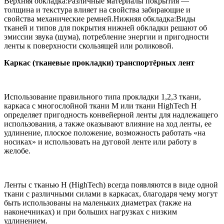
Верхняя обкладка:Различные материалы покрытия —
толщина и текстура влияет на свойства забирающие и
свойства механические ремней.Нижняя обкладка:Виды
тканей и типов для покрытия нижней обкладки решают об
эмиссии звука (шума), потребление энергии и пригодности
ленты к поверхности скользящей или роликовой.
Каркас (тканевые прокладки) транспортёрных лент
Использование правильного типа прокладки 1,2,3 ткани,
каркаса с многослойной ткани М или ткани HighTech H
определяет пригодность конвейерной ленты для надлежащего
использования, а также оказывают влияние на ход ленты, ее
удлинение, плоское положение, возможность работать «на
носиках» и использовать на дуговой ленте или работу в
желобе.
Ленты с тканью H (HighTech) всегда появляются в виде одной
ткани с различными силами в каркасах, благодаря чему могут
быть использованы на маленьких диаметрах (также на
наконечниках) и при больших нагрузках с низким
удлинением.