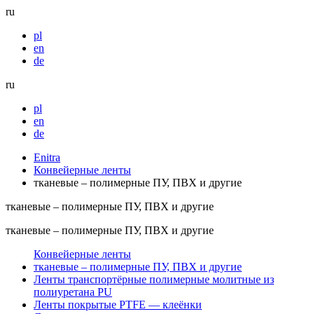
ru
pl
en
de
ru
pl
en
de
Enitra
Конвейерные ленты
тканевые – полимерные ПУ, ПВХ и другие
тканевые – полимерные ПУ, ПВХ и другие
тканевые – полимерные ПУ, ПВХ и другие
Конвейерные ленты
тканевые – полимерные ПУ, ПВХ и другие
Ленты транспортёрные полимерные молитные из
полиуретана PU
Ленты покрытые PTFE — клеёнки