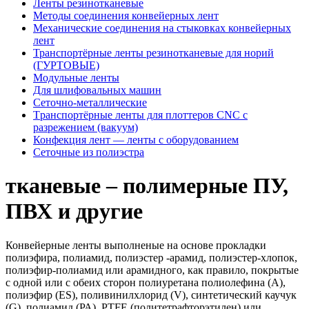
Ленты резинотканевые
Методы соединения конвейерных лент
Механические соединения на стыковках конвейерных
лент
Транспортёрные ленты резинотканевые для норий
(ГУРТОВЫЕ)
Модульные ленты
Для шлифовальных машин
Сеточно-металлические
Tрaнспортёрные ленты для плоттеров CNC с
разрежением (вaкуум)
Конфекция лент — ленты с оборудованием
Сеточные из полиэстра
тканевые – полимерные ПУ,
ПВХ и другие
Конвейерные ленты выполненые на основе прокладки
полиэфира, полиамид, полиэстер -арамид, полиэстер-хлопок,
полиэфир-полиамид или арамидного, как правило, покрытые
с одной или с обеих сторон полиуретана полиолефина (А),
полиэфир (ES), поливинилхлорид (V), синтетический каучук
(G), полиамид (РА), PTFE (политетрафторэтилен) или