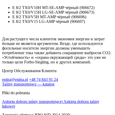
E 8/2 TX0/V10H MT-SE-AMP чёрный (906672)
E 8/2 TX0/V15H LG-SE-AMP чёрный (906673)
E 8/2 TX0/V5H MT-AMP чёрный (906696)
E 8/2 TX0/V15 LG-AMP чёрный (906697)
Для растущего числа клиентов экономия энергии и затрат
больше не является аргументом. Везде, где используются
фосильные носители энергии должны уменьшить
потребление тока также добавить сокращение выбросов CO2.
«Устойчивость» и «охрана окружающей среды» это уже не
только цели Forbo-Siegling, но и других компаний.
Центр Обслуживания Клиента
enitra@enitra.pl
+48 74 843 91 24
Taśmy transportujące — katalog
Pliki do pobrania
Ankieta doboru taśmy transportującej
Ankieta doboru taśmy
łukowej
Zapytania ofertowe RPO WD 2014-2020: