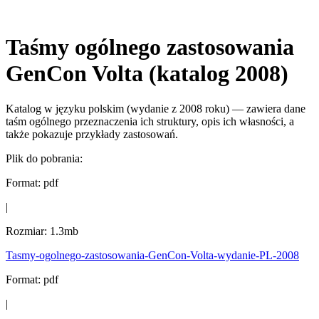
Taśmy ogólnego zastosowania
GenCon Volta (katalog 2008)
Katalog w języku polskim (wydanie z 2008 roku) — zawiera dane
taśm ogólnego przeznaczenia ich struktury, opis ich własności, a
także pokazuje przykłady zastosowań.
Plik do pobrania:
Format:
pdf
|
Rozmiar:
1.3mb
Tasmy-ogolnego-zastosowania-GenCon-Volta-wydanie-PL-2008
Format:
pdf
|