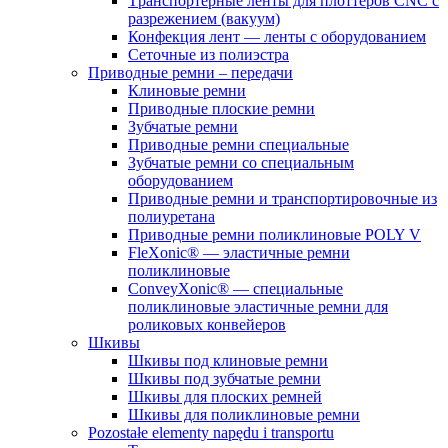
Tрaнспортёрные ленты для плоттеров CNC с
разрежением (вaкуум)
Конфекция лент — ленты с оборудованием
Сеточные из полиэстра
Приводные ремни – передачи
Клиновые ремни
Приводные плоские ремни
Зубчатые ремни
Приводные ремни специальные
Зубчатые ремни со специальным
оборудованием
Приводные ремни и транспортировочные из
полиуретана
Приводные ремни поликлиновые POLY V
FleXonic® — эластичные ремни
поликлиновые
ConveyXonic® — специальные
поликлиновые эластичные ремни для
роликовых конвейеров
Шкивы
Шкивы под клиновые ремни
Шкивы под зубчатые ремни
Шкивы для плоских ремней
Шкивы для поликлиновые ремни
Pozostałe elementy napędu i transportu