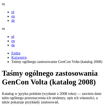
ru
pl
en
de
ru
pl
en
de
Enitra
Kaталоги
Taśmy ogólnego zastosowania GenCon Volta (katalog 2008)
Taśmy ogólnego zastosowania
GenCon Volta (katalog 2008)
Katalog w języku polskim (wydanie z 2008 roku) — zawiera dane
taśm ogólnego przeznaczenia ich struktury, opis ich własności, a
także pokazuje przykłady zastosowań.