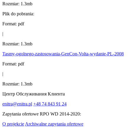
Rozmiar:
1.3mb
Plik do pobrania:
Format:
pdf
|
Rozmiar:
1.3mb
Tasmy-ogolnego-zastosowania-GenCon-Volta-wydanie-PL-2008
Format:
pdf
|
Rozmiar:
1.3mb
Центр Обслуживания Клиента
enitra@enitra.pl
+48 74 843 91 24
Zapytania ofertowe RPO WD 2014-2020:
O projekcie
Archiwalne zapytania ofertowe