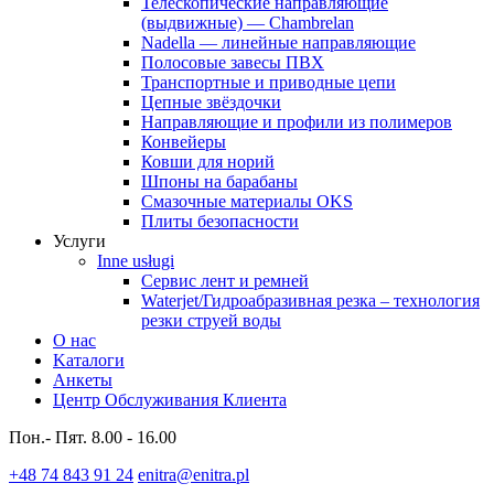
Телескопические направляющие
(выдвижные) — Chambrelan
Nadella — линейные направляющие
Полосовые завесы ПВХ
Транспортные и приводные цепи
Цепные звёздочки
Направляющие и профили из полимеров
Конвейеры
Ковши для норий
Шпоны на барабаны
Смазочные материалы OKS
Плиты безопасности
Услуги
Inne usługi
Сервис лент и ремней
Waterjet/Гидроабразивная резка – технология
резки струей воды
О нас
Kaталоги
Анкеты
Центр Обслуживания Клиента
Пон.- Пят. 8.00 - 16.00
+48 74 843 91 24
enitra@enitra.pl