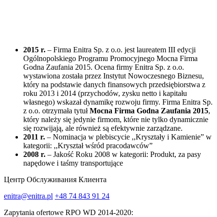
2015 r.
– Firma Enitra Sp. z o.o. jest laureatem III edycji
Ogólnopolskiego Programu Promocyjnego Mocna Firma
Godna Zaufania 2015. Ocena firmy Enitra Sp. z o.o.
wystawiona została przez Instytut Nowoczesnego Biznesu,
który na podstawie danych finansowych przedsiębiorstwa z
roku 2013 i 2014 (przychodów, zysku netto i kapitału
własnego) wskazał dynamikę rozwoju firmy. Firma Enitra Sp.
z o.o. otrzymała tytuł
Mocna Firma Godna Zaufania 2015
,
który należy się jedynie firmom, które nie tylko dynamicznie
się rozwijają, ale również są efektywnie zarządzane.
2011 r.
– Nominacja w plebiscycie ,,Kryształy i Kamienie” w
kategorii: ,,Kryształ wśród pracodawców”
2008 r.
– Jakość Roku 2008 w kategorii: Produkt, za pasy
napędowe i taśmy transportujące
Центр Обслуживания Клиента
enitra@enitra.pl
+48 74 843 91 24
Zapytania ofertowe RPO WD 2014-2020: