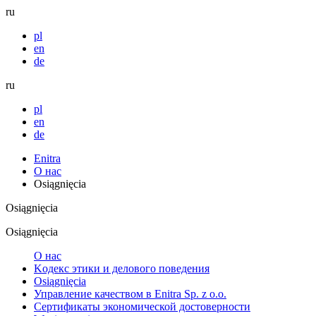
ru
pl
en
de
ru
pl
en
de
Enitra
О нас
Osiągnięcia
Osiągnięcia
Osiągnięcia
О нас
Koдекс этики и делового поведения
Osiągnięcia
Управление качеством в Enitra Sp. z o.o.
Сертификаты экономической достоверности