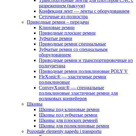
Tрaнспортёрные ленты для плоттеров CNC с
разрежением (вaкуум)
Конфекция лент — ленты с оборудованием
Сеточные из полиэстра
Приводные ремни – передачи
Клиновые ремни
Приводные плоские ремни
Зубчатые ремни
Приводные ремни специальные
Зубчатые ремни со специальным
оборудованием
Приводные ремни и транспортировочные из
полиуретана
Приводные ремни поликлиновые POLY V
FleXonic® — эластичные ремни
поликлиновые
ConveyXonic® — специальные
поликлиновые эластичные ремни для
роликовых конвейеров
Шкивы
Шкивы под клиновые ремни
Шкивы под зубчатые ремни
Шкивы для плоских ремней
Шкивы для поликлиновые ремни
Pozostałe elementy napędu i transportu