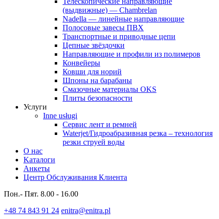
Телескопические направляющие
(выдвижные) — Chambrelan
Nadella — линейные направляющие
Полосовые завесы ПВХ
Транспортные и приводные цепи
Цепные звёздочки
Направляющие и профили из полимеров
Конвейеры
Ковши для норий
Шпоны на барабаны
Смазочные материалы OKS
Плиты безопасности
Услуги
Inne usługi
Сервис лент и ремней
Waterjet/Гидроабразивная резка – технология
резки струей воды
О нас
Kaталоги
Анкеты
Центр Обслуживания Клиента
Пон.- Пят. 8.00 - 16.00
+48 74 843 91 24
enitra@enitra.pl